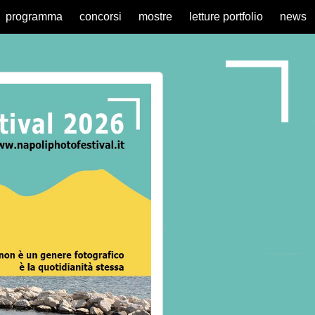
programma
concorsi
mostre
letture portfolio
news