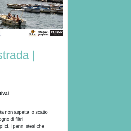
strada |
tival
ita non aspetta lo scatto
no di filtri
plici, i panni stesi che