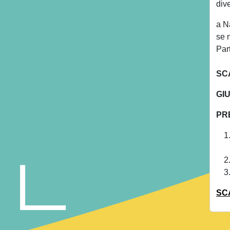
dive
a N
se n
Par
SC
GIU
PR
SC