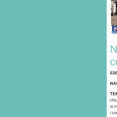
N
c
03/
NAP
TEM
chi
si m
i co