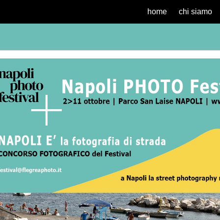
home
chi siamo